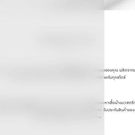
Showing items 151-91 of 91.
1
2
ย ใส่สบาย และคุณภาพสูงอยู่ใช่ไหม?
เสื้อ ESSENTIALS
คือคำตอบของคุณ ผลิตจากผ้า
อากาศได้ดี เหมาะกับทุกสภาพอากาศ ดีไซน์คลาสสิก แมทช์ง่ายกับทุกสไตล์
IALS ที่ GENESIS17 รับประกันของแท้ เหมาะสำหรับผู้ที่มองหาเสื้อผ้าแนวสตร
IRT (เสื้อ ESSENTIAL) รุ่นใหม่ล่าสุด พร้อมส่ง สต็อกจำกัด รับประกันสินค้าข
อยู่สั่งซื้อได้ที่
พร้อมจัดส่งทั่วไทย
GENESIS17