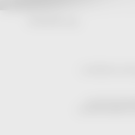
Use fewer filters or
clear all
มองหาเสื้อยืดที่เรียบง่าย ทันสมั
แบรนด์ FEAR OF GOD ESSENT
คอลเลคชันนี้รวม ESSENTIALS T-SH