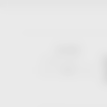
JOIN US ON EMAIL
Enter
EST
S
Email
CE
Address
Join
O
G
ON