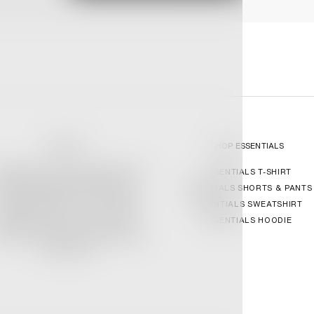
GENESIS17
SHOP ESSENTIALS
ABLISHED BY THREE FRIENDS WITH A
ESSENTIALS T-SHIRT
HARED OBSESSION AND VISION TO
ESSENTIALS SHORTS & PANTS
NTRALISE SOUGHT AFTER APPAREL.
ESSENTIALS SWEATSHIRT
PERATING SINCE 2021, TODAY, THE
ESSENTIALS HOODIE
ENESIS17 IS ONE OF THE LARGEST
LINE STORES FORM LIMITED EDITION
STREETWEAR