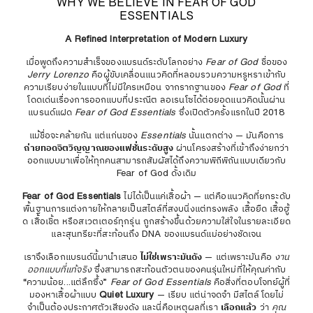
WHY WE BELIEVE IN FEAR OF GOD
ESSENTIALS
A Refined Interpretation of Modern Luxury
เมื่อพูดถึงความสำเร็จของแบรนด์ระดับโลกอย่าง
Fear of God
ชื่อของ
Jerry Lorenzo
คือผู้ขับเคลื่อนแนวคิดที่หลอมรวมความหรูหราเข้ากับ
ความเรียบง่ายในแบบที่ไม่มีใครเหมือน จากรากฐานของ
Fear of God
ที่
โดดเด่นเรื่องการออกแบบที่ประณีต ลอเรนโซได้ต่อยอดแนวคิดนั้นผ่าน
แบรนด์แฝด
Fear of God Essentials
ซึ่งเปิดตัวครั้งแรกในปี 2018
แม้ชื่อจะคล้ายกัน แต่แก่นของ
Essentials
นั้นแตกต่าง — มันคือการ
ถ่ายทอดจิตวิญญาณของแฟชั่นระดับสูง
ผ่านโครงสร้างที่เข้าถึงง่ายกว่า
ออกแบบมาเพื่อให้ทุกคนสามารถสัมผัสได้ถึงความพิถีพิถันแบบเดียวกับ
Fear of God ดั้งเดิม
Fear of God Essentials
ไม่ได้เป็นแค่เสื้อผ้า — แต่คือแนวคิดที่ยกระดับ
พื้นฐานการแต่งกายให้กลายเป็นสไตล์ที่สงบนิ่งแต่ทรงพลัง เสื้อยืด เสื้อฮู้
ด เสื้อเชิ้ต หรือสเวตเตอร์ทุกรุ่น ถูกสร้างขึ้นด้วยความใส่ใจในรายละเอียด
และสุนทรียะที่สะท้อนถึง DNA ของแบรนด์แม่อย่างชัดเจน
เราจึงเลือกแบรนด์นี้มานำเสนอ
ไม่ใช่เพราะมันดัง
— แต่เพราะมันคือ
งาน
ออกแบบที่แท้จริง
ซึ่งสามารถสะท้อนตัวตนของคนรุ่นใหม่ที่ให้คุณค่ากับ
“ความน้อย...แต่ลึกซึ้ง”
Fear of God Essentials
คือสิ่งที่ตอบโจทย์ผู้ที่
มองหาเสื้อผ้าแบบ
Quiet Luxury
— เรียบ แต่น่าจดจำ มีสไตล์โดยไม่
จำเป็นต้องประกาศตัวเสียงดัง และนี่คือเหตุผลที่เรา
เลือกแล้ว
ว่า
คุณ