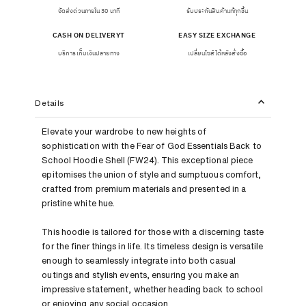
จัดส่งด่วนภายใน 30 นาที
รับประกันสินค้าแท้ทุกชิ้น
CASH ON DELIVERYT
EASY SIZE EXCHANGE
บริการเก็บเงินปลายทาง
เปลี่ยนไซส์ได้หลังสั่งซื้อ
Details
Elevate your wardrobe to new heights of
sophistication with the Fear of God Essentials Back to
School Hoodie Shell (FW24). This exceptional piece
epitomises the union of style and sumptuous comfort,
crafted from premium materials and presented in a
pristine white hue.
This hoodie is tailored for those with a discerning taste
for the finer things in life. Its timeless design is versatile
enough to seamlessly integrate into both casual
outings and stylish events, ensuring you make an
impressive statement, whether heading back to school
or enjoying any social occasion.