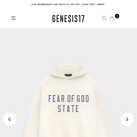
JOIN MEMBERSHIP AND RECEIVE 5% OFF YOUR FIRST ORDER,
Skip to content
0