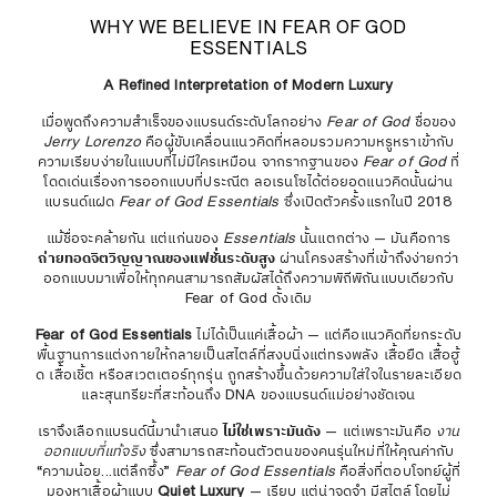
WHY WE BELIEVE IN FEAR OF GOD
ESSENTIALS
A Refined Interpretation of Modern Luxury
เมื่อพูดถึงความสำเร็จของแบรนด์ระดับโลกอย่าง
Fear of God
ชื่อของ
Jerry Lorenzo
คือผู้ขับเคลื่อนแนวคิดที่หลอมรวมความหรูหราเข้ากับ
ความเรียบง่ายในแบบที่ไม่มีใครเหมือน จากรากฐานของ
Fear of God
ที่
โดดเด่นเรื่องการออกแบบที่ประณีต ลอเรนโซได้ต่อยอดแนวคิดนั้นผ่าน
แบรนด์แฝด
Fear of God Essentials
ซึ่งเปิดตัวครั้งแรกในปี 2018
แม้ชื่อจะคล้ายกัน แต่แก่นของ
Essentials
นั้นแตกต่าง — มันคือการ
ถ่ายทอดจิตวิญญาณของแฟชั่นระดับสูง
ผ่านโครงสร้างที่เข้าถึงง่ายกว่า
ออกแบบมาเพื่อให้ทุกคนสามารถสัมผัสได้ถึงความพิถีพิถันแบบเดียวกับ
Fear of God ดั้งเดิม
Fear of God Essentials
ไม่ได้เป็นแค่เสื้อผ้า — แต่คือแนวคิดที่ยกระดับ
พื้นฐานการแต่งกายให้กลายเป็นสไตล์ที่สงบนิ่งแต่ทรงพลัง เสื้อยืด เสื้อฮู้
ด เสื้อเชิ้ต หรือสเวตเตอร์ทุกรุ่น ถูกสร้างขึ้นด้วยความใส่ใจในรายละเอียด
และสุนทรียะที่สะท้อนถึง DNA ของแบรนด์แม่อย่างชัดเจน
เราจึงเลือกแบรนด์นี้มานำเสนอ
ไม่ใช่เพราะมันดัง
— แต่เพราะมันคือ
งาน
ออกแบบที่แท้จริง
ซึ่งสามารถสะท้อนตัวตนของคนรุ่นใหม่ที่ให้คุณค่ากับ
“ความน้อย...แต่ลึกซึ้ง”
Fear of God Essentials
คือสิ่งที่ตอบโจทย์ผู้ที่
มองหาเสื้อผ้าแบบ
Quiet Luxury
— เรียบ แต่น่าจดจำ มีสไตล์โดยไม่