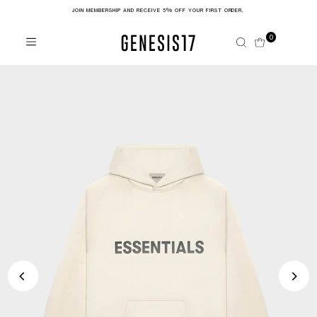
JOIN MEMBERSHIP AND RECEIVE 5% OFF YOUR FIRST ORDER,
Skip to content
0