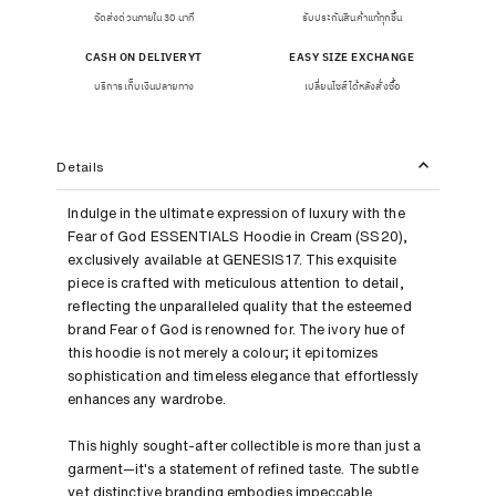
จัดส่งด่วนภายใน 30 นาที
รับประกันสินค้าแท้ทุกชิ้น
CASH ON DELIVERYT
EASY SIZE EXCHANGE
บริการเก็บเงินปลายทาง
เปลี่ยนไซส์ได้หลังสั่งซื้อ
Details
Indulge in the ultimate expression of luxury with the
Fear of God ESSENTIALS Hoodie in Cream (SS20),
exclusively available at GENESIS17. This exquisite
piece is crafted with meticulous attention to detail,
reflecting the unparalleled quality that the esteemed
brand Fear of God is renowned for. The ivory hue of
this hoodie is not merely a colour; it epitomizes
sophistication and timeless elegance that effortlessly
enhances any wardrobe.
This highly sought-after collectible is more than just a
garment—it's a statement of refined taste. The subtle
yet distinctive branding embodies impeccable