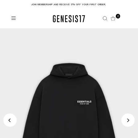
JOIN MEMBERSHIP AND RECEIVE 5% OFF YOUR FIRST ORDER,
Skip to content
0