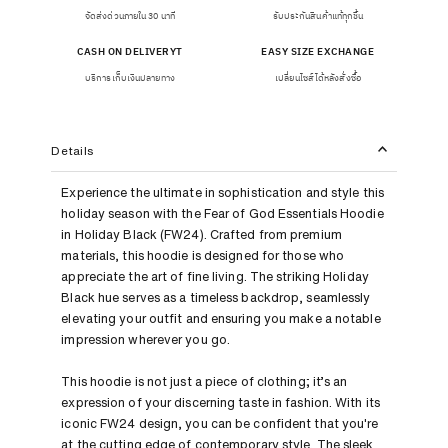
จัดส่งด่วนภายใน 30 นาที
รับประกันสินค้าแท้ทุกชิ้น
CASH ON DELIVERYT
EASY SIZE EXCHANGE
บริการเก็บเงินปลายทาง
เปลี่ยนไซส์ได้หลังสั่งซื้อ
Details
Experience the ultimate in sophistication and style this
holiday season with the Fear of God Essentials Hoodie
in Holiday Black (FW24). Crafted from premium
materials, this hoodie is designed for those who
appreciate the art of fine living. The striking Holiday
Black hue serves as a timeless backdrop, seamlessly
elevating your outfit and ensuring you make a notable
impression wherever you go.
This hoodie is not just a piece of clothing; it’s an
expression of your discerning taste in fashion. With its
iconic FW24 design, you can be confident that you're
at the cutting edge of contemporary style. The sleek