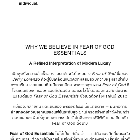
individual.
WHY WE BELIEVE IN FEAR OF GOD
ESSENTIALS
A Refined Interpretation of Modern Luxury
เมื่อพูดถึงความสำเร็จของแบรนด์ระดับโลกอย่าง
Fear of God
ชื่อของ
Jerry Lorenzo
คือผู้ขับเคลื่อนแนวคิดที่หลอมรวมความหรูหราเข้ากับ
ความเรียบง่ายในแบบที่ไม่มีใครเหมือน จากรากฐานของ
Fear of God
ที่
โดดเด่นเรื่องการออกแบบที่ประณีต ลอเรนโซได้ต่อยอดแนวคิดนั้นผ่าน
แบรนด์แฝด
Fear of God Essentials
ซึ่งเปิดตัวครั้งแรกในปี 2018
แม้ชื่อจะคล้ายกัน แต่แก่นของ
Essentials
นั้นแตกต่าง — มันคือการ
ถ่ายทอดจิตวิญญาณของแฟชั่นระดับสูง
ผ่านโครงสร้างที่เข้าถึงง่ายกว่า
ออกแบบมาเพื่อให้ทุกคนสามารถสัมผัสได้ถึงความพิถีพิถันแบบเดียวกับ
Fear of God ดั้งเดิม
Fear of God Essentials
ไม่ได้เป็นแค่เสื้อผ้า — แต่คือแนวคิดที่ยกระดับ
พื้นฐานการแต่งกายให้กลายเป็นสไตล์ที่สงบนิ่งแต่ทรงพลัง เสื้อยืด เสื้อฮู้