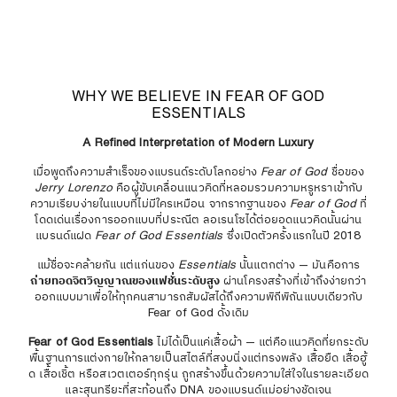
WHY WE BELIEVE IN FEAR OF GOD
ESSENTIALS
A Refined Interpretation of Modern Luxury
เมื่อพูดถึงความสำเร็จของแบรนด์ระดับโลกอย่าง
Fear of God
ชื่อของ
Jerry Lorenzo
คือผู้ขับเคลื่อนแนวคิดที่หลอมรวมความหรูหราเข้ากับ
ความเรียบง่ายในแบบที่ไม่มีใครเหมือน จากรากฐานของ
Fear of God
ที่
โดดเด่นเรื่องการออกแบบที่ประณีต ลอเรนโซได้ต่อยอดแนวคิดนั้นผ่าน
แบรนด์แฝด
Fear of God Essentials
ซึ่งเปิดตัวครั้งแรกในปี 2018
แม้ชื่อจะคล้ายกัน แต่แก่นของ
Essentials
นั้นแตกต่าง — มันคือการ
ถ่ายทอดจิตวิญญาณของแฟชั่นระดับสูง
ผ่านโครงสร้างที่เข้าถึงง่ายกว่า
ออกแบบมาเพื่อให้ทุกคนสามารถสัมผัสได้ถึงความพิถีพิถันแบบเดียวกับ
Fear of God ดั้งเดิม
Fear of God Essentials
ไม่ได้เป็นแค่เสื้อผ้า — แต่คือแนวคิดที่ยกระดับ
พื้นฐานการแต่งกายให้กลายเป็นสไตล์ที่สงบนิ่งแต่ทรงพลัง เสื้อยืด เสื้อฮู้
ด เสื้อเชิ้ต หรือสเวตเตอร์ทุกรุ่น ถูกสร้างขึ้นด้วยความใส่ใจในรายละเอียด
และสุนทรียะที่สะท้อนถึง DNA ของแบรนด์แม่อย่างชัดเจน