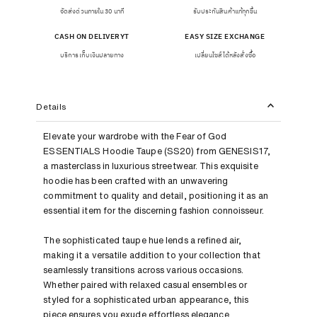
จัดส่งด่วนภายใน 30 นาที
รับประกันสินค้าแท้ทุกชิ้น
CASH ON DELIVERYT
EASY SIZE EXCHANGE
บริการเก็บเงินปลายทาง
เปลี่ยนไซส์ได้หลังสั่งซื้อ
Details
Elevate your wardrobe with the Fear of God
ESSENTIALS Hoodie Taupe (SS20) from GENESIS17,
a masterclass in luxurious streetwear. This exquisite
hoodie has been crafted with an unwavering
commitment to quality and detail, positioning it as an
essential item for the discerning fashion connoisseur.
The sophisticated taupe hue lends a refined air,
making it a versatile addition to your collection that
seamlessly transitions across various occasions.
Whether paired with relaxed casual ensembles or
styled for a sophisticated urban appearance, this
piece ensures you exude effortless elegance.