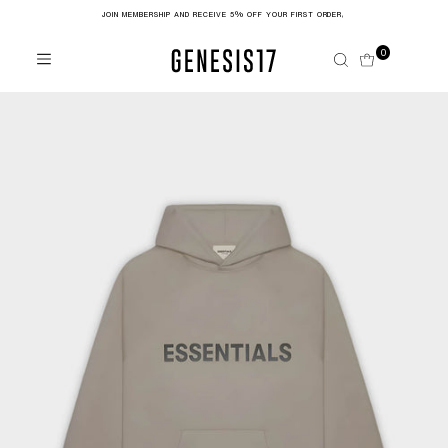
JOIN MEMBERSHIP AND RECEIVE 5% OFF YOUR FIRST ORDER,
Skip to content
0