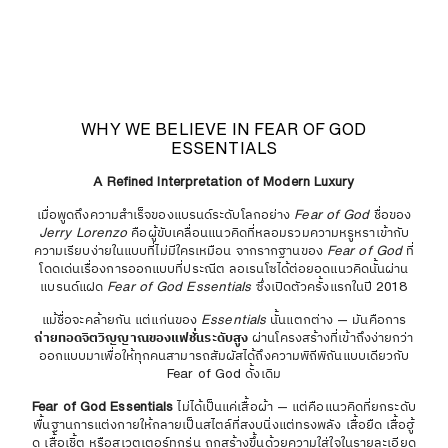
WHY WE BELIEVE IN FEAR OF GOD
ESSENTIALS
A Refined Interpretation of Modern Luxury
เมื่อพูดถึงความสำเร็จของแบรนด์ระดับโลกอย่าง
Fear of God
ชื่อของ
Jerry Lorenzo
คือผู้ขับเคลื่อนแนวคิดที่หลอมรวมความหรูหราเข้ากับ
ความเรียบง่ายในแบบที่ไม่มีใครเหมือน จากรากฐานของ
Fear of God
ที่
โดดเด่นเรื่องการออกแบบที่ประณีต ลอเรนโซได้ต่อยอดแนวคิดนั้นผ่าน
แบรนด์แฝด
Fear of God Essentials
ซึ่งเปิดตัวครั้งแรกในปี 2018
แม้ชื่อจะคล้ายกัน แต่แก่นของ
Essentials
นั้นแตกต่าง — มันคือการ
ถ่ายทอดจิตวิญญาณของแฟชั่นระดับสูง
ผ่านโครงสร้างที่เข้าถึงง่ายกว่า
ออกแบบมาเพื่อให้ทุกคนสามารถสัมผัสได้ถึงความพิถีพิถันแบบเดียวกับ
Fear of God ดั้งเดิม
Fear of God Essentials
ไม่ได้เป็นแค่เสื้อผ้า — แต่คือแนวคิดที่ยกระดับ
พื้นฐานการแต่งกายให้กลายเป็นสไตล์ที่สงบนิ่งแต่ทรงพลัง เสื้อยืด เสื้อฮู้
ด เสื้อเชิ้ต หรือสเวตเตอร์ทุกรุ่น ถูกสร้างขึ้นด้วยความใส่ใจในรายละเอียด