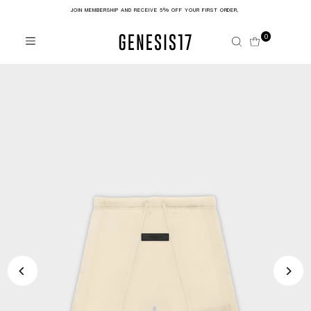
JOIN MEMBERSHIP AND RECEIVE 5% OFF YOUR FIRST ORDER,
Skip to content
0