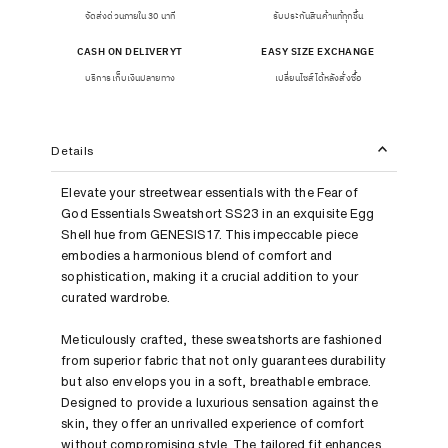
จัดส่งด่วนภายใน 30 นาที
รับประกันสินค้าแท้ทุกชิ้น
CASH ON DELIVERYT
EASY SIZE EXCHANGE
บริการเก็บเงินปลายทาง
เปลี่ยนไซส์ได้หลังสั่งซื้อ
Details
Elevate your streetwear essentials with the Fear of
God Essentials Sweatshort SS23 in an exquisite Egg
Shell hue from GENESIS17. This impeccable piece
embodies a harmonious blend of comfort and
sophistication, making it a crucial addition to your
curated wardrobe.
Meticulously crafted, these sweatshorts are fashioned
from superior fabric that not only guarantees durability
but also envelops you in a soft, breathable embrace.
Designed to provide a luxurious sensation against the
skin, they offer an unrivalled experience of comfort
without compromising style. The tailored fit enhances