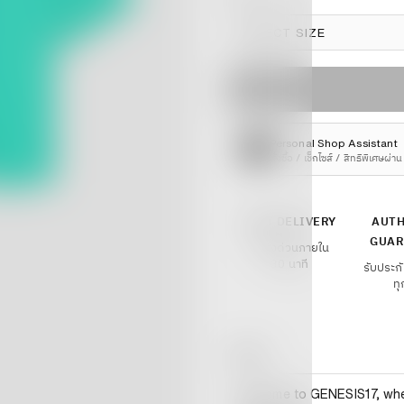
Size
Personal Shop Assistant
สั่งซื้อ / เช็กไซส์ / สิทธิพิเศษผ่
FAST DELIVERY
AUTH
GUAR
จัดส่งด่วนภายใน
30 นาที
รับประกั
ทุ
Details
Welcome to GENESIS17, wher