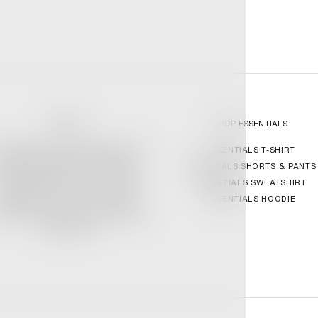
GENESIS17
SHOP ESSENTIALS
ABLISHED BY THREE FRIENDS WITH A
ESSENTIALS T-SHIRT
HARED OBSESSION AND VISION TO
ESSENTIALS SHORTS & PANTS
NTRALISE SOUGHT AFTER APPAREL.
ESSENTIALS SWEATSHIRT
PERATING SINCE 2021, TODAY, THE
ESSENTIALS HOODIE
ENESIS17 IS ONE OF THE LARGEST
LINE STORES FORM LIMITED EDITION
STREETWEAR