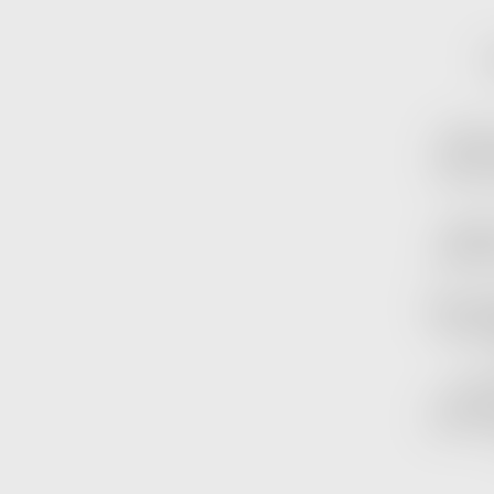
เมื่อพู
เคลื่อนแ
Fear of
แม้ชื่อ
แฟชั่นระ
Fear of 
เป็นสไตล์
เราจึง
สามารถสะท
คือสิ่งที่