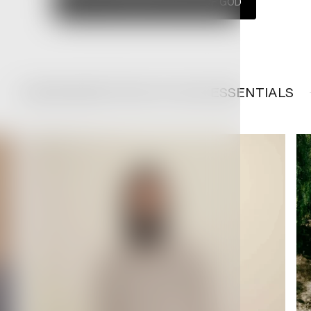
WHAT IS ESSENTIALS FEAR OF GOD
LEARN MORE FEAR OF GOD ESSENTIALS