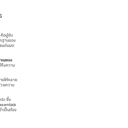
S
คือผู้ขับ
รากฐานของ
บรนด์แฝด
ญาณของ
ด้ถึงความ
กายให้กลาย
้นด้วยความ
ริง
ซึ่ง
ssentials
จำเป็นต้อง