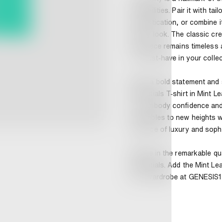
possibilities. Pair it with ta
sophistication, or combine i
trendy look. The classic cr
this piece remains timeless
it a must-have in your collec
Make a bold statement and 
Essentials T-shirt in Mint L
you embody confidence and 
ensembles to new heights wi
essence of luxury and sophi
Indulge in the remarkable qu
Essentials. Add the Mint Lea
your wardrobe at GENESIS1