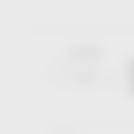
JOIN US ON EMAIL
Enter
EST
S
Email
CE
Address
Join
O
G
ON