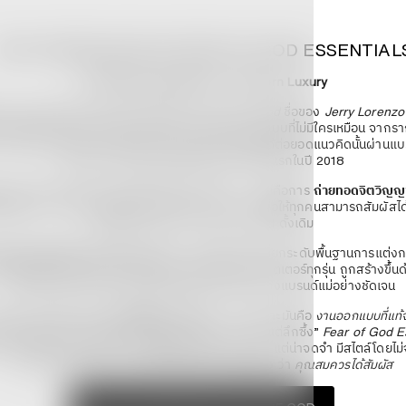
WHY WE BELIEVE IN FEAR OF GOD ESSENTIAL
A Refined Interpretation of Modern Luxury
ดถึงความสำเร็จของแบรนด์ระดับโลกอย่าง
Fear of God
ชื่อของ
Jerry Lorenzo
นวคิดที่หลอมรวมความหรูหราเข้ากับความเรียบง่ายในแบบที่ไม่มีใครเหมือน จาก
 God
ที่โดดเด่นเรื่องการออกแบบที่ประณีต ลอเรนโซได้ต่อยอดแนวคิดนั้นผ่านแ
Fear of God Essentials
ซึ่งเปิดตัวครั้งแรกในปี 2018
จะคล้ายกัน แต่แก่นของ
Essentials
นั้นแตกต่าง — มันคือการ
ถ่ายทอดจิตวิญ
ดับสูง
ผ่านโครงสร้างที่เข้าถึงง่ายกว่า ออกแบบมาเพื่อให้ทุกคนสามารถสัมผัสไ
พิถีพิถันแบบเดียวกับ Fear of God ดั้งเดิม
God Essentials
ไม่ได้เป็นแค่เสื้อผ้า — แต่คือแนวคิดที่ยกระดับพื้นฐานการแต่ง
ที่สงบนิ่งแต่ทรงพลัง เสื้อยืด เสื้อฮู้ด เสื้อเชิ้ต หรือสเวตเตอร์ทุกรุ่น ถูกสร้างขึ
ใส่ใจในรายละเอียดและสุนทรียะที่สะท้อนถึง DNA ของแบรนด์แม่อย่างชัดเจน
เลือกแบรนด์นี้มานำเสนอ
ไม่ใช่เพราะมันดัง
— แต่เพราะมันคือ
งานออกแบบที่แท้จ
้อนตัวตนของคนรุ่นใหม่ที่ให้คุณค่ากับ “ความน้อย...แต่ลึกซึ้ง”
Fear of God E
ตอบโจทย์ผู้ที่มองหาเสื้อผ้าแบบ
Quiet Luxury
— เรียบ แต่น่าจดจำ มีสไตล์โดยไม่
ประกาศตัวเสียงดัง และนี่คือเหตุผลที่เรา
เลือกแล้ว
ว่า
คุณสมควรได้สัมผัส