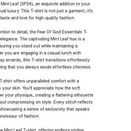
 Mint Leaf (SP24), an exquisite addition to your
l luxury. This T-shirt is not just a garment; it's
taste and love for high-quality fashion.
ntion to detail, the Fear Of God Essentials T-
elegance. The captivating Mint Leaf hue is a
suring you stand out while maintaining a
r you are engaging in a casual lunch with
y errands, this T-shirt transitions effortlessly
eing that you always exude effortless chicness.
 T-shirt offers unparalleled comfort with a
your skin. You'll appreciate how the soft
er your physique, creating a flattering silhouette
hout compromising on style. Every stitch reflects
showcasing a sense of exclusivity that speaks
nnoisseur of fashion.
the Mint Leaf T-shirt, offering endless styling