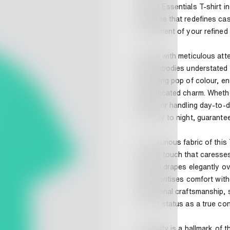
Of God Essentials T-shirt in
wardrobe that redefines casua
a statement of your refined 
Crafted with meticulous atte
shirt embodies understated 
refreshing pop of colour, en
sophisticated charm. Whethe
friends or handling day-to-da
from day to night, guarante
The luxurious fabric of this
smooth touch that caresses 
material drapes elegantly ov
that prioritises comfort wit
exceptional craftsmanship, 
to your status as a true co
Versatility is a hallmark of 