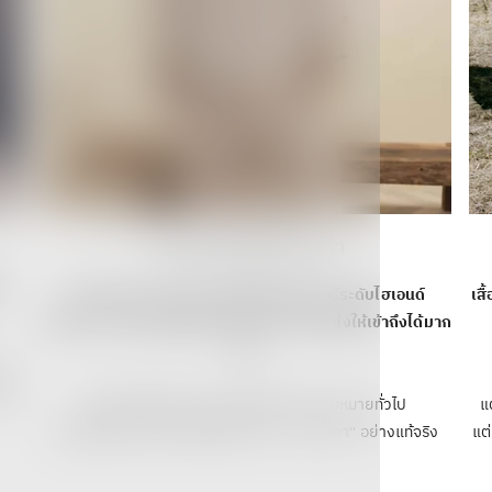
ราคาที่เข้าถึงได้ง่ายกว่า
ี
แม้ว่า Fear of God จะเป็นแฟชั่นสตรีทแวร์ระดับไฮเอนด์
เส
แต่ Fear of God ESSENTIALS ถูกวางตำแหน่งให้เข้าถึงได้มาก
ขึ้น
l
นับ
ถึงแม้จะไม่ใช่ราคาที่ "จับต้องได้" ในความหมายทั่วไป
แ
แต่เมื่อเทียบกับคุณภาพที่ได้รับ ถือว่า "เกินราคา" อย่างแท้จริง
แต่