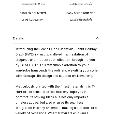
จัดส่งด่วนภายใน 30 นาที
รับประกันสินค้าแท้ทุกชิ้น
CASH ON DELIVERYT
EASY SIZE EXCHANGE
บริการเก็บเงินปลายทาง
เปลี่ยนไซส์ได้หลังสั่งซื้อ
Details
Introducing the Fear of God Essentials T-shirt Holiday
Black (FW24) – an unparalleled manifestation of
elegance and modern sophistication, brought to you
by GENESIS17. This remarkable addition to your
wardrobe transcends the ordinary, elevating your style
with its exquisite design and superior craftsmanship.
Meticulously crafted with the finest materials, this T-
shirt offers a luxurious feel that envelops you in
comfort. Its striking black hue not only imparts a
timeless appeal but also ensures its seamless
integration into any ensemble, making it suitable for a
variety of occasions. Whether you are enjoying a