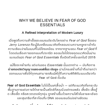
WHY WE BELIEVE IN FEAR OF GOD
ESSENTIALS
A Refined Interpretation of Modern Luxury
เมื่อพูดถึงความสำเร็จของแบรนด์ระดับโลกอย่าง
Fear of God
ชื่อของ
Jerry Lorenzo
คือผู้ขับเคลื่อนแนวคิดที่หลอมรวมความหรูหราเข้ากับ
ความเรียบง่ายในแบบที่ไม่มีใครเหมือน จากรากฐานของ
Fear of God
ที่
โดดเด่นเรื่องการออกแบบที่ประณีต ลอเรนโซได้ต่อยอดแนวคิดนั้นผ่าน
แบรนด์แฝด
Fear of God Essentials
ซึ่งเปิดตัวครั้งแรกในปี 2018
แม้ชื่อจะคล้ายกัน แต่แก่นของ
Essentials
นั้นแตกต่าง — มันคือการ
ถ่ายทอดจิตวิญญาณของแฟชั่นระดับสูง
ผ่านโครงสร้างที่เข้าถึงง่ายกว่า
ออกแบบมาเพื่อให้ทุกคนสามารถสัมผัสได้ถึงความพิถีพิถันแบบเดียวกับ
Fear of God ดั้งเดิม
Fear of God Essentials
ไม่ได้เป็นแค่เสื้อผ้า — แต่คือแนวคิดที่ยกระดับ
พื้นฐานการแต่งกายให้กลายเป็นสไตล์ที่สงบนิ่งแต่ทรงพลัง เสื้อยืด เสื้อฮู้
ด เสื้อเชิ้ต หรือสเวตเตอร์ทุกรุ่น ถูกสร้างขึ้นด้วยความใส่ใจในรายละเอียด
และสุนทรียะที่สะท้อนถึง DNA ของแบรนด์แม่อย่างชัดเจน