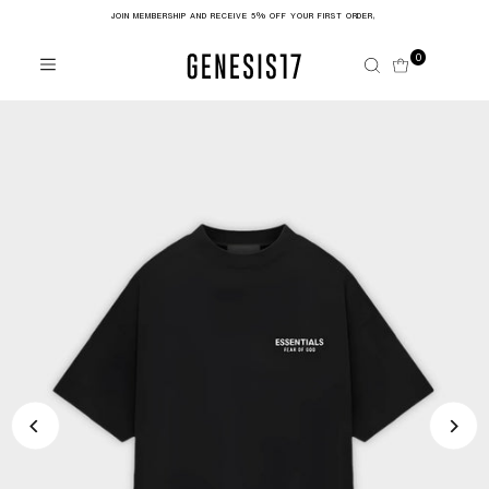
JOIN MEMBERSHIP AND RECEIVE 5% OFF YOUR FIRST ORDER,
Skip to content
0