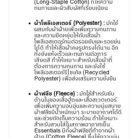
(Long-Staple Cotton) ที่ให้ความ
ทนทานและผิวสัมผัสที่เรียบเนียน
ผ้าโพลีเอสเตอร์ (Polyester) :
มักใช้
ผสมกับผ้าฝ้ายเพื่อเพิ่มความทนทาน
และความยืดหยุ่นให้กับเสื้อผ้า
โพลีเอสเตอร์ทนต่อรอยยับและรอยย่น
ได้ดี ทำให้เสื้อผ้าคงรูปทรงได้นาน อีก
ทั้งยังแห้งเร็วและทนทานต่อการ
เสียดสี ทำให้เหมาะสำหรับเสื้อผ้าที่
ต้องการความทนทาน และยังใช้
โพลีเอสเตอร์รีไซเคิล (Recycled
Polyester) เพื่อส่งเสริมความยั่งยืน
ผ้าฟลีซ (Fleece) :
มักใช้สำหรับซับ
ด้านในของเสื้อฮู้ดและเสื้อสเวตเตอร์
เพื่อเพิ่มความอบอุ่นและความนุ่มสบาย
ผ้าฟลีซมีน้ำหนักเบา ระบายอากาศได้ดี
และช่วยกักเก็บความร้อน ทำให้เหมาะ
สำหรับสวมใส่ในสภาพอากาศเย็น
Essentials มีทั้งผ้าฟลีซที่ทำจากผ้า
ฝ้าย (Cotton Fleece) ซึ่งให้ความนุ่ม