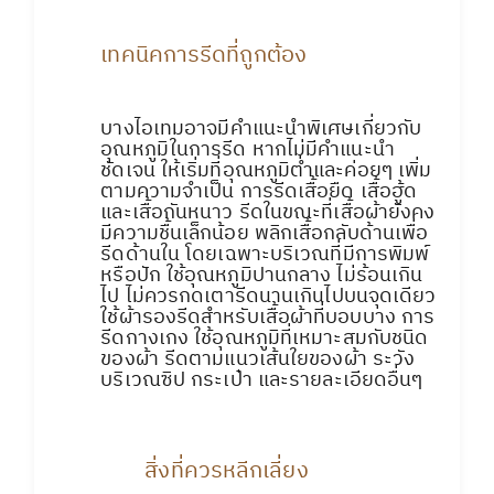
เทคนิคการรีดที่ถูกต้อง
บางไอเทมอาจมีคำแนะนำพิเศษเกี่ยวกับ
อุณหภูมิในการรีด หากไม่มีคำแนะนำ
ชัดเจน ให้เริ่มที่อุณหภูมิต่ำและค่อยๆ เพิ่ม
ตามความจำเป็น การรีดเสื้อยืด เสื้อฮู้ด
และเสื้อกันหนาว รีดในขณะที่เสื้อผ้ายังคง
มีความชื้นเล็กน้อย พลิกเสื้อกลับด้านเพื่อ
รีดด้านใน โดยเฉพาะบริเวณที่มีการพิมพ์
หรือปัก ใช้อุณหภูมิปานกลาง ไม่ร้อนเกิน
ไป ไม่ควรกดเตารีดนานเกินไปบนจุดเดียว
ใช้ผ้ารองรีดสำหรับเสื้อผ้าที่บอบบาง การ
รีดกางเกง ใช้อุณหภูมิที่เหมาะสมกับชนิด
ของผ้า รีดตามแนวเส้นใยของผ้า ระวัง
บริเวณซิป กระเป๋า และรายละเอียดอื่นๆ
สิ่งที่ควรหลีกเลี่ยง