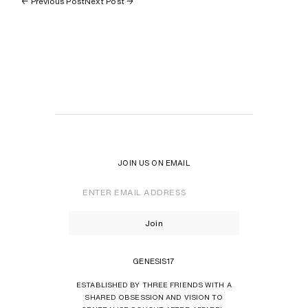
← Previous Post
Next Post →
JOIN US ON EMAIL
Enter
Email
Address
Join
GENESIS17
ESTABLISHED BY THREE FRIENDS WITH A
SHARED OBSESSION AND VISION TO