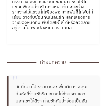
ทรง กางเกงควรแขวนที่ขอบเอว หรือใช้ไม้
แขวนพิเศษสำหรับกางเกง เว้นระยะห่าง
ระหว่างไม้แขวนให้เพียงพอ หากพับก็ให้พับให้
เรียบ วางทับซ้อนกันในลิ้นชัก หลีกเลี่ยงการ
วางของหนักทับ พับโดยให้โลโก้หรือลวดลาย
อยู่ด้านใน เพื่อป้องกันการเสียดสี
ท้ายบทความ
"
วันนี้ก่อนไปเราอยากจะเพิ่มเติม หากคุณ
ส่งซักที่ร้านซักรีด อยากให้ช่วยระบุแล้ว
บอกเขาให้ดีว่า ห้ามซักกับน้ำร้อนเป็นอัน